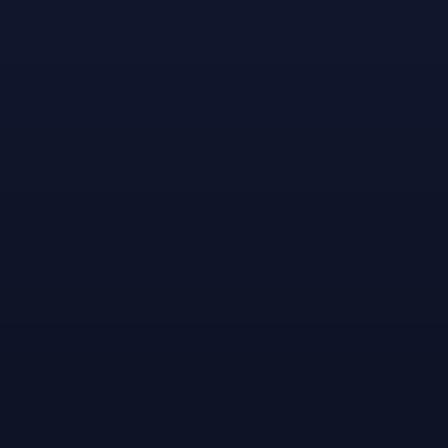
财经网站的头条新闻内容。内容涉及股票、财经、期货申请大众