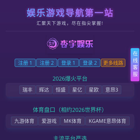
跳转到内容
杏宇会员注册系统入口
首页
企业概述
企业资讯
投资者关系
联系我们
自助服务