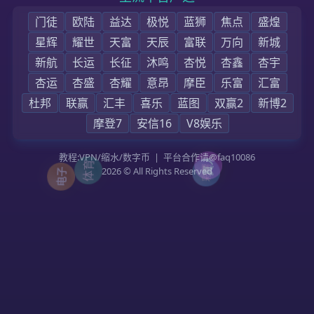
首页
企业概述
企业资讯
投资者关系
联系我们
自助服务